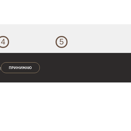
4
5
Оформление
Доставка
и
точнив все детали,
Мы отправляем заказы
ПРИНИМАЮ
роизведите оплату,
по всей России.
 мы незамедлительно
При необходимости
риступим к работе.
изготавливаем
индивидуальную
дизайнерскую упаковку.