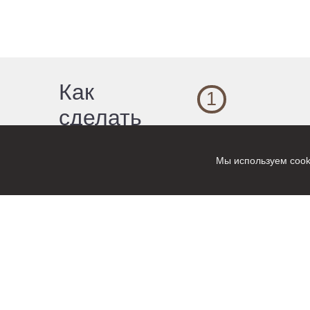
Как
1
сделать
Выбор продукта
заказ?
Мы используем cook
Из нашего портфолио
выберите то, что лучш
всего соответствует
вашему запросу
и корпоративному духу