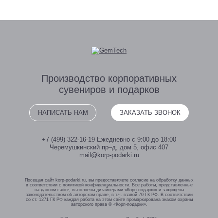
Производство
корпоративных
сувениров
и подарков
НАПИСАТЬ НАМ
ЗАКАЗАТЬ ЗВОНОК
+7 (499) 322-16-19
Ежедневно с 9:00 до 18:00
Черемушкинский пр–д, дом 5, офис 407
mail@korp-podarki.ru
Посещая сайт korp-podarki.ru, вы предоставляете согласие на обработку данных
в соответствии с политикой конфиденциальности. Все работы, представленные
на данном сайте, выполнены дизайнерами «Корп-подарки» и защищены
законодательством об авторском праве, в т.ч. главой 70 ГК РФ. В соответствии
со ст. 1271 ГК РФ каждая работа на этом сайте промаркирована знаком охраны
авторского права © «Корп-подарки».