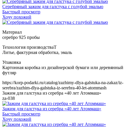
Серебряный зажим для галстука с голубой эмалью
Быстрый просмотр
Хочу похожий
Т
https://korp-podarki.ru/catalog/zazhimy-dlya-galstuka-na-zakaz/iz-
serebra/zazhim-dlya-galstuka-iz-serebra-40-let-atommash
Зажим для галстука из серебра «40 лет Атоммаш»
za-038
Зажим для галстука из серебра «40 лет Атоммаш»
Быстрый просмотр
Хочу похожий