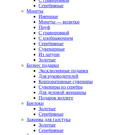
С гравировкой
Серебряные
Монеты
Именные
Монеты — визитки
Пруф
С гравировкой
С изображением
Серебряные
Сувенирные
Из латуни
Золотые
Бизнес подарки
Эксклюзивные подарки
Для руководителей
Корпоративные сувениры
Сувениры из серебра
Для деловой женщины
Подарок коллеге
Брелоки
Золотые
Серебряные
Зажимы для галстука
Золотые
Серебряные