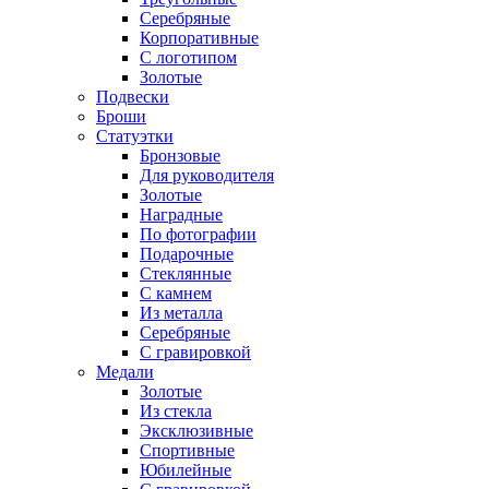
Серебряные
Корпоративные
С логотипом
Золотые
Подвески
Броши
Статуэтки
Бронзовые
Для руководителя
Золотые
Наградные
По фотографии
Подарочные
Стеклянные
С камнем
Из металла
Серебряные
С гравировкой
Медали
Золотые
Из стекла
Эксклюзивные
Спортивные
Юбилейные