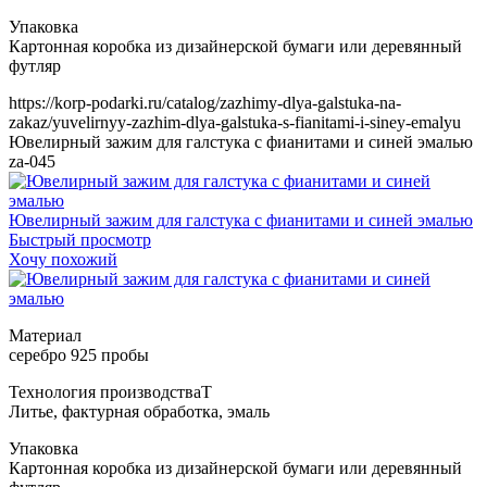
https://korp-podarki.ru/catalog/zazhimy-dlya-galstuka-na-
zakaz/yuvelirnyy-zazhim-dlya-galstuka-s-fianitami-i-siney-emalyu
Ювелирный зажим для галстука с фианитами и синей эмалью
za-045
Ювелирный зажим для галстука с фианитами и синей эмалью
Быстрый просмотр
Хочу похожий
Т