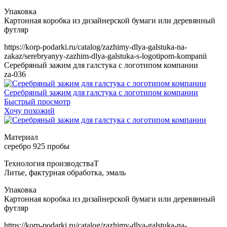
https://korp-podarki.ru/catalog/zazhimy-dlya-galstuka-na-
zakaz/serebryanyy-zazhim-dlya-galstuka-s-logotipom-kompanii
Серебряный зажим для галстука с логотипом компании
za-036
Серебряный зажим для галстука с логотипом компании
Быстрый просмотр
Хочу похожий
Т
https://korp-podarki.ru/catalog/zazhimy-dlya-galstuka-na-