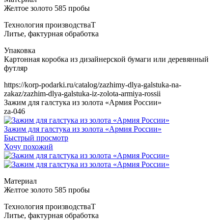
Т
https://korp-podarki.ru/catalog/zazhimy-dlya-galstuka-na-
zakaz/zazhim-dlya-galstuka-iz-zolota-armiya-rossii
Зажим для галстука из золота «Армия России»
za-046
Зажим для галстука из золота «Армия России»
Быстрый просмотр
Хочу похожий
Т