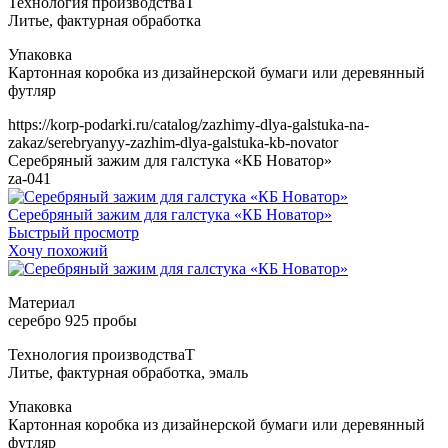
Т
https://korp-podarki.ru/catalog/zazhimy-dlya-galstuka-na-
zakaz/serebryanyy-zazhim-dlya-galstuka-kb-novator
Серебряный зажим для галстука «КБ Новатор»
za-041
Серебряный зажим для галстука «КБ Новатор»
Быстрый просмотр
Хочу похожий
Т