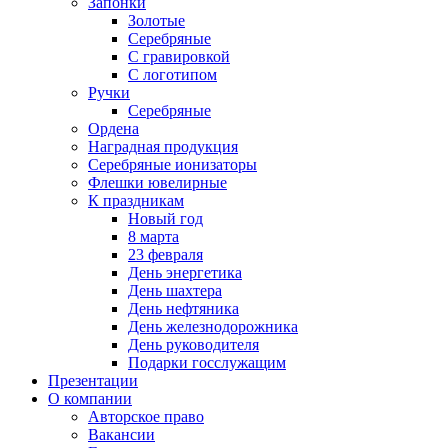
Запонки
Золотые
Серебряные
С гравировкой
С логотипом
Ручки
Серебряные
Ордена
Наградная продукция
Серебряные ионизаторы
Флешки ювелирные
К праздникам
Новый год
8 марта
23 февраля
День энергетика
День шахтера
День нефтяника
День железнодорожника
День руководителя
Подарки госслужащим
Презентации
О компании
Авторское право
Вакансии