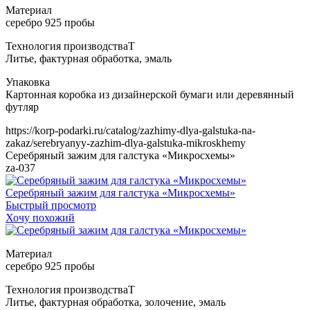
Т
https://korp-podarki.ru/catalog/zazhimy-dlya-galstuka-na-
zakaz/serebryanyy-zazhim-dlya-galstuka-mikroskhemy
Серебряный зажим для галстука «Микросхемы»
za-037
Серебряный зажим для галстука «Микросхемы»
Быстрый просмотр
Хочу похожий
Т