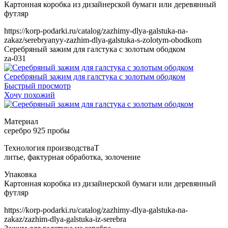
https://korp-podarki.ru/catalog/zazhimy-dlya-galstuka-na-
zakaz/serebryanyy-zazhim-dlya-galstuka-s-zolotym-obodkom
Серебряный зажим для галстука с золотым ободком
za-031
Серебряный зажим для галстука с золотым ободком
Быстрый просмотр
Хочу похожий
Т
https://korp-podarki.ru/catalog/zazhimy-dlya-galstuka-na-
zakaz/zazhim-dlya-galstuka-iz-serebra