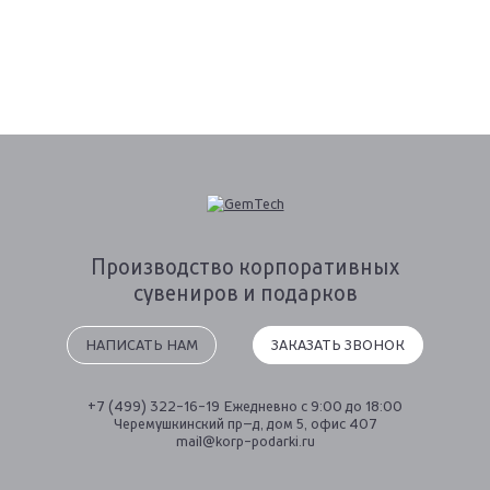
Производство
корпоративных
сувениров
и подарков
НАПИСАТЬ НАМ
ЗАКАЗАТЬ ЗВОНОК
+7 (499) 322-16-19
Ежедневно с 9:00 до 18:00
Черемушкинский пр–д, дом 5, офис 407
mail@korp-podarki.ru