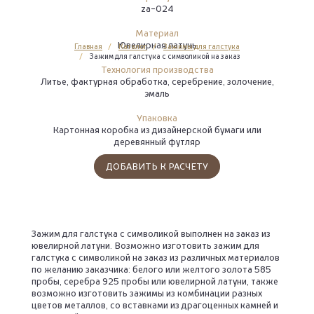
za-024
Материал
Ювелирная латунь
Главная
Каталог
Зажимы для галстука
Зажим для галстука с символикой на заказ
Технология производства
Литье, фактурная обработка, серебрение, золочение,
эмаль
Упаковка
Картонная коробка из дизайнерской бумаги или
деревянный футляр
ДОБАВИТЬ К РАСЧЕТУ
Зажим для галстука с символикой выполнен на заказ из
ювелирной латуни. Возможно изготовить зажим для
галстука с символикой на заказ из различных материалов
по желанию заказчика: белого или желтого золота 585
пробы, серебра 925 пробы или ювелирной латуни, также
возможно изготовить зажимы из комбинации разных
цветов металлов, со вставками из драгоценных камней и