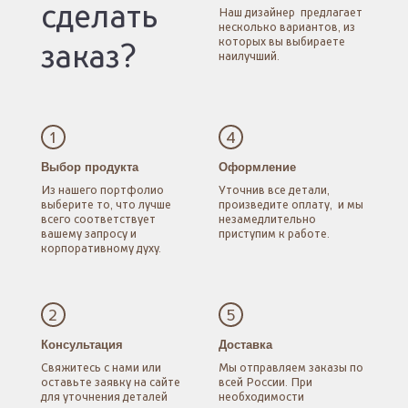
сделать
Наш дизайнер
предлагает
несколько
вариантов, из
которых
вы выбираете
заказ?
наилучший.
1
4
Выбор продукта
Оформление
Из нашего портфолио
Уточнив все детали,
выберите то, что лучше
произведите оплату,
и мы
всего соответствует
незамедлительно
вашему запросу
и
приступим к работе.
корпоративному духу.
2
5
Консультация
Доставка
Свяжитесь с нами
или
Мы отправляем заказы
по
оставьте заявку
на сайте
всей России.
При
для уточнения
деталей
необходимости