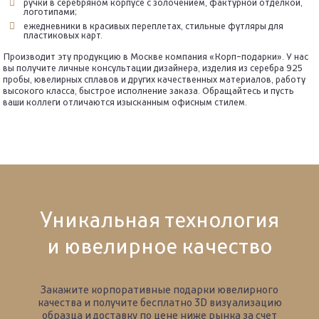
ручки в серебряном корпусе с золочением, фактурной отделкой,
логотипами;
ежедневники в красивых переплетах, стильные футляры для
пластиковых карт.
Производит эту продукцию в Москве компания «Корп-подарки». У нас
вы получите личные консультации дизайнера, изделия из серебра 925
пробы, ювелирных сплавов и других качественных материалов, работу
высокого класса, быстрое исполнение заказа. Обращайтесь и пусть
ваши коллеги отличаются изысканным офисным стилем.
Уникальная технология
и ювелирное качество
Закажите корпоративные подарки ювелирного
качества и получите бесплатно 3D визуализацию
образца
и доставку по цене ниже рынка за счет