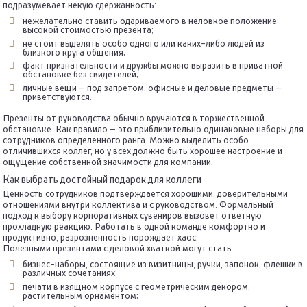
подразумевает некую сдержанность:
нежелательно ставить одариваемого в неловкое положение
высокой стоимостью презента;
не стоит выделять особо одного или каких-либо людей из
близкого круга общения;
факт признательности и дружбы можно выразить в приватной
обстановке без свидетелей;
личные вещи – под запретом, офисные и деловые предметы –
приветствуются.
Презенты от руководства обычно вручаются в торжественной
обстановке. Как правило – это приблизительно одинаковые наборы для
сотрудников определенного ранга. Можно выделить особо
отличившихся коллег, но у всех должно быть хорошее настроение и
ощущение собственной значимости для компании.
Как выбрать достойный подарок для коллеги
Ценность сотрудников подтверждается хорошими, доверительными
отношениями внутри коллектива и с руководством. Формальный
подход к выбору корпоративных сувениров вызовет ответную
прохладную реакцию. Работать в одной команде комфортно и
продуктивно, разрозненность порождает хаос.
Полезными презентами с деловой хваткой могут стать:
бизнес-наборы, состоящие из визитницы, ручки, запонок, флешки в
различных сочетаниях;
печати в изящном корпусе с геометрическим декором,
растительным орнаментом;