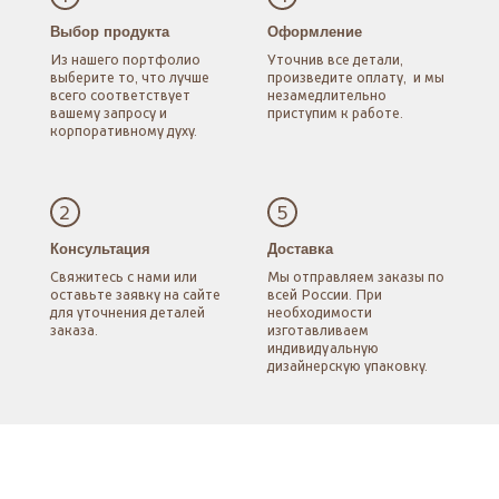
Выбор продукта
Оформление
Из нашего портфолио
Уточнив все детали,
выберите то, что лучше
произведите оплату,
и мы
всего соответствует
незамедлительно
вашему запросу
и
приступим к работе.
корпоративному духу.
2
5
Консультация
Доставка
Свяжитесь с нами
или
Мы отправляем заказы
по
оставьте заявку
на сайте
всей России.
При
для уточнения
деталей
необходимости
заказа.
изготавливаем
индивидуальную
дизайнерскую упаковку.