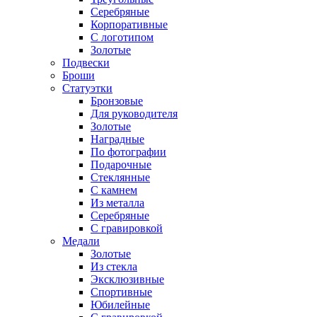
Серебряные
Корпоративные
С логотипом
Золотые
Подвески
Броши
Статуэтки
Бронзовые
Для руководителя
Золотые
Наградные
По фотографии
Подарочные
Стеклянные
С камнем
Из металла
Серебряные
С гравировкой
Медали
Золотые
Из стекла
Эксклюзивные
Спортивные
Юбилейные