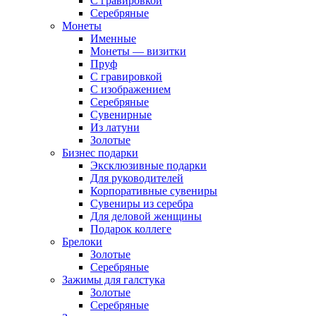
С гравировкой
Серебряные
Монеты
Именные
Монеты — визитки
Пруф
С гравировкой
С изображением
Серебряные
Сувенирные
Из латуни
Золотые
Бизнес подарки
Эксклюзивные подарки
Для руководителей
Корпоративные сувениры
Сувениры из серебра
Для деловой женщины
Подарок коллеге
Брелоки
Золотые
Серебряные
Зажимы для галстука
Золотые
Серебряные