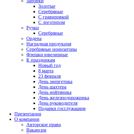
Запонки
Золотые
Серебряные
С гравировкой
С логотипом
Ручки
Серебряные
Ордена
Наградная продукция
Серебряные ионизаторы
Флешки ювелирные
К праздникам
Новый год
8 марта
23 февраля
День энергетика
День шахтера
День нефтяника
День железнодорожника
День руководителя
Подарки госслужащим
Презентации
О компании
Авторское право
Вакансии