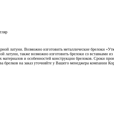
тляр
рной латуни. Возможно изготовить металлические брелоки «Утк
ной латуни, также возможно изготовить брелоки со вставками и
х материалов и особенностей конструкции брелоков. Сроки про
ва брелков на заказ уточняйте у Вашего менеджера компании Ко