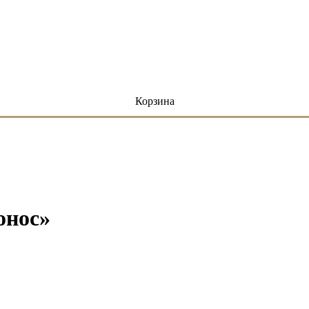
Корзина
онос»