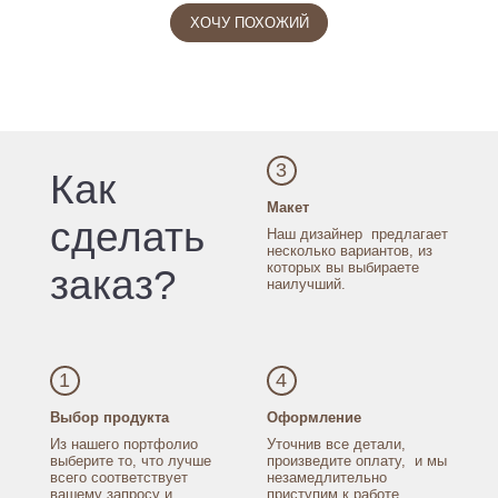
ХОЧУ ПОХОЖИЙ
3
Как
Макет
сделать
Наш дизайнер
предлагает
несколько
вариантов, из
которых
вы выбираете
заказ?
наилучший.
1
4
Выбор продукта
Оформление
Из нашего портфолио
Уточнив все детали,
выберите то, что лучше
произведите оплату,
и мы
всего соответствует
незамедлительно
вашему запросу
и
приступим к работе.