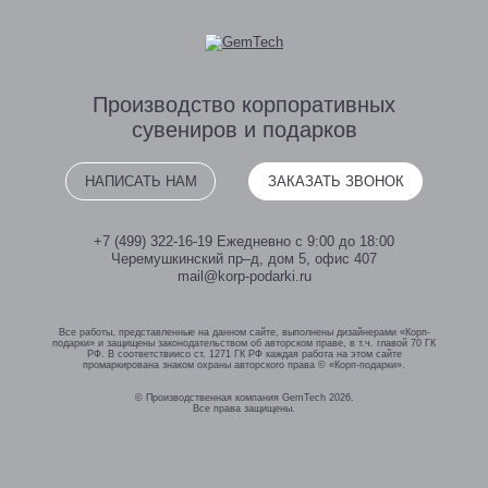
Производство
корпоративных
сувениров
и подарков
НАПИСАТЬ НАМ
ЗАКАЗАТЬ ЗВОНОК
+7 (499) 322-16-19
Ежедневно с 9:00 до 18:00
Черемушкинский пр–д, дом 5, офис 407
mail@korp-podarki.ru
Все работы, представленные на данном сайте, выполнены дизайнерами «Корп-
подарки» и защищены законодательством об авторском праве, в т.ч. главой 70 ГК
РФ. В соответствиисо ст. 1271 ГК РФ каждая работа на этом сайте
промаркирована знаком охраны авторского права © «Корп-подарки».
© Производственная компания GemTech 2026.
Все права защищены.