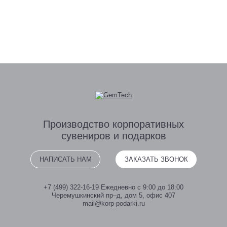
Производство
корпоративных
сувениров
и подарков
НАПИСАТЬ НАМ
ЗАКАЗАТЬ ЗВОНОК
+7 (499) 322-16-19
Ежедневно с 9:00 до 18:00
Черемушкинский пр–д, дом 5, офис 407
mail@korp-podarki.ru