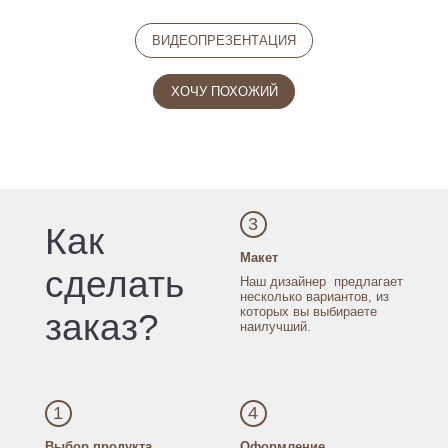
ВИДЕОПРЕЗЕНТАЦИЯ
ХОЧУ ПОХОЖИЙ
3
Как
Макет
сделать
Наш дизайнер
предлагает
несколько
вариантов, из
которых
вы выбираете
заказ?
наилучший.
1
4
Выбор продукта
Оформление