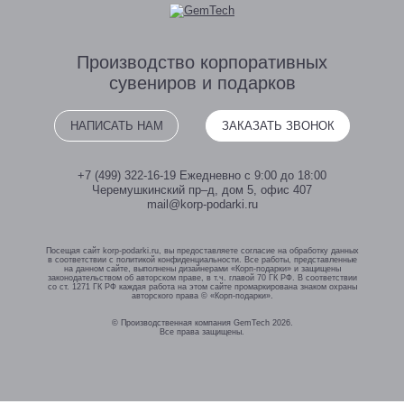
Производство
корпоративных
сувениров
и подарков
НАПИСАТЬ НАМ
ЗАКАЗАТЬ ЗВОНОК
+7 (499) 322-16-19
Ежедневно с 9:00 до 18:00
Черемушкинский пр–д, дом 5, офис 407
mail@korp-podarki.ru
Посещая сайт korp-podarki.ru, вы предоставляете согласие на обработку данных
в соответствии с политикой конфиденциальности. Все работы, представленные
на данном сайте, выполнены дизайнерами «Корп-подарки» и защищены
законодательством об авторском праве, в т.ч. главой 70 ГК РФ. В соответствии
со ст. 1271 ГК РФ каждая работа на этом сайте промаркирована знаком охраны
авторского права © «Корп-подарки».
© Производственная компания GemTech 2026.
Все права защищены.