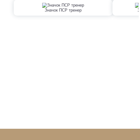
Значок ПСР тренер
З