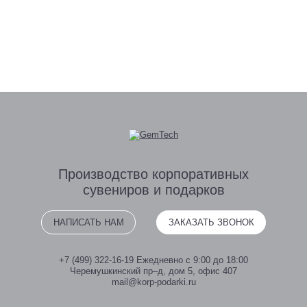
Производство
корпоративных
сувениров
и подарков
НАПИСАТЬ НАМ
ЗАКАЗАТЬ ЗВОНОК
+7 (499) 322-16-19
Ежедневно с 9:00 до 18:00
Черемушкинский пр–д, дом 5, офис 407
mail@korp-podarki.ru