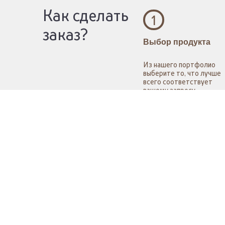
Как сделать
1
заказ?
Выбор продукта
Из нашего портфолио
выберите то, что лучше
всего соответствует
вашему запросу
и корпоративному духу.
Рассчитайт