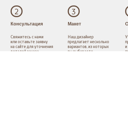
2
3
Консультация
Макет
Свяжитесь с нами
Наш дизайнер
У
или оставьте заявку
предлагает несколько
п
на сайте для уточнения
вариантов, из которых
и
деталей заказа.
вы выбираете
п
наилучший.
е стоимость