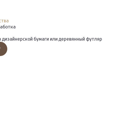
ства
работка
з дизайнерской бумаги или деревянный футляр
У