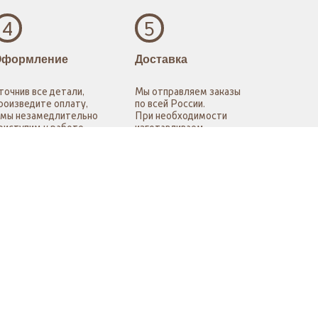
4
5
Оформление
Доставка
точнив все детали,
Мы отправляем заказы
роизведите оплату,
по всей России.
 мы незамедлительно
При необходимости
риступим к работе.
изготавливаем
индивидуальную
дизайнерскую упаковку.