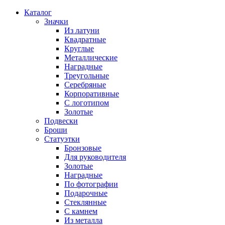
Каталог
Значки
Из латуни
Квадратные
Круглые
Металлические
Наградные
Треугольные
Серебряные
Корпоративные
С логотипом
Золотые
Подвески
Броши
Статуэтки
Бронзовые
Для руководителя
Золотые
Наградные
По фотографии
Подарочные
Стеклянные
С камнем
Из металла