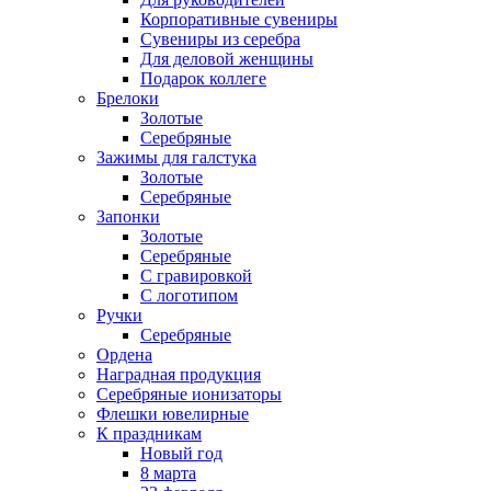
Корпоративные сувениры
Сувениры из серебра
Для деловой женщины
Подарок коллеге
Брелоки
Золотые
Серебряные
Зажимы для галстука
Золотые
Серебряные
Запонки
Золотые
Серебряные
С гравировкой
С логотипом
Ручки
Серебряные
Ордена
Наградная продукция
Серебряные ионизаторы
Флешки ювелирные
К праздникам
Новый год
8 марта