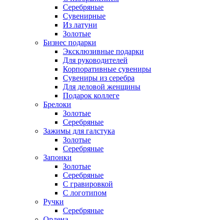
Серебряные
Сувенирные
Из латуни
Золотые
Бизнес подарки
Эксклюзивные подарки
Для руководителей
Корпоративные сувениры
Сувениры из серебра
Для деловой женщины
Подарок коллеге
Брелоки
Золотые
Серебряные
Зажимы для галстука
Золотые
Серебряные
Запонки
Золотые
Серебряные
С гравировкой
С логотипом
Ручки
Серебряные
Ордена