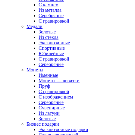
С камнем
Из металла
Серебряные
С гравировкой
Медали
Золотые
Из стекла
Эксклюзивные
Спортивные
Юбилейные
С гравировкой
Серебряные
Монеты
Именные
Монеты — визитки
Пруф
С гравировкой
С изображением
Серебряные
Сувенирные
Из латуни
Золотые
Бизнес подарки
Эксклюзивные подарки
Для руководителей