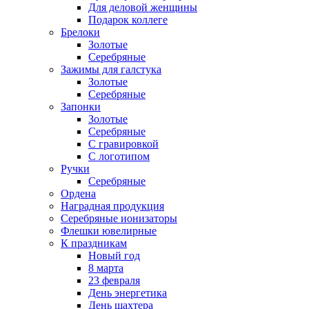
Для деловой женщины
Подарок коллеге
Брелоки
Золотые
Серебряные
Зажимы для галстука
Золотые
Серебряные
Запонки
Золотые
Серебряные
С гравировкой
С логотипом
Ручки
Серебряные
Ордена
Наградная продукция
Серебряные ионизаторы
Флешки ювелирные
К праздникам
Новый год
8 марта
23 февраля
День энергетика
День шахтера