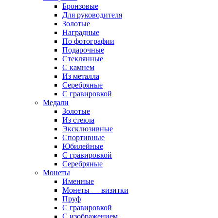
Бронзовые
Для руководителя
Золотые
Наградные
По фотографии
Подарочные
Стеклянные
С камнем
Из металла
Серебряные
С гравировкой
Медали
Золотые
Из стекла
Эксклюзивные
Спортивные
Юбилейные
С гравировкой
Серебряные
Монеты
Именные
Монеты — визитки
Пруф
С гравировкой
С изображением