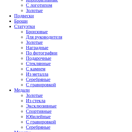
С логотипом
Золотые
Подвески
Броши
Статуэтки
Бронзовые
Для руководителя
Золотые
Наградные
По фотографии
Подарочные
Стеклянные
С камнем
Из металла
Серебряные
С гравировкой
Медали
Золотые
Из стекла
Эксклюзивные
Спортивные
Юбилейные
С гравировкой
Серебряные