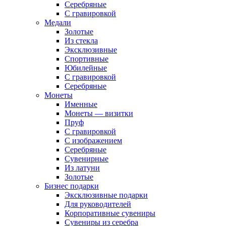
Серебряные
С гравировкой
Медали
Золотые
Из стекла
Эксклюзивные
Спортивные
Юбилейные
С гравировкой
Серебряные
Монеты
Именные
Монеты — визитки
Пруф
С гравировкой
С изображением
Серебряные
Сувенирные
Из латуни
Золотые
Бизнес подарки
Эксклюзивные подарки
Для руководителей
Корпоративные сувениры
Сувениры из серебра