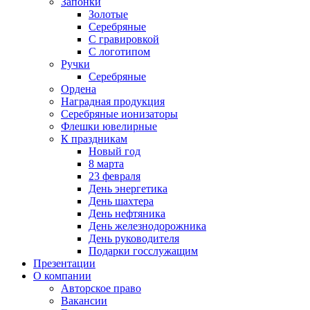
Запонки
Золотые
Серебряные
С гравировкой
С логотипом
Ручки
Серебряные
Ордена
Наградная продукция
Серебряные ионизаторы
Флешки ювелирные
К праздникам
Новый год
8 марта
23 февраля
День энергетика
День шахтера
День нефтяника
День железнодорожника
День руководителя
Подарки госслужащим
Презентации
О компании
Авторское право
Вакансии