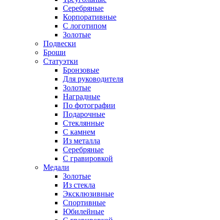
Серебряные
Корпоративные
С логотипом
Золотые
Подвески
Броши
Статуэтки
Бронзовые
Для руководителя
Золотые
Наградные
По фотографии
Подарочные
Стеклянные
С камнем
Из металла
Серебряные
С гравировкой
Медали
Золотые
Из стекла
Эксклюзивные
Спортивные
Юбилейные