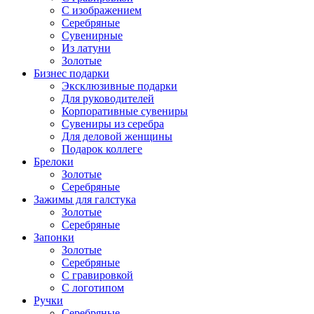
С изображением
Серебряные
Сувенирные
Из латуни
Золотые
Бизнес подарки
Эксклюзивные подарки
Для руководителей
Корпоративные сувениры
Сувениры из серебра
Для деловой женщины
Подарок коллеге
Брелоки
Золотые
Серебряные
Зажимы для галстука
Золотые
Серебряные
Запонки
Золотые
Серебряные
С гравировкой
С логотипом
Ручки
Серебряные