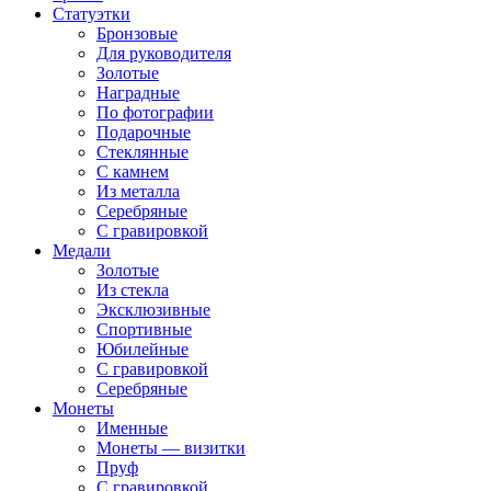
Статуэтки
Бронзовые
Для руководителя
Золотые
Наградные
По фотографии
Подарочные
Стеклянные
С камнем
Из металла
Серебряные
С гравировкой
Медали
Золотые
Из стекла
Эксклюзивные
Спортивные
Юбилейные
С гравировкой
Серебряные
Монеты
Именные
Монеты — визитки
Пруф
С гравировкой