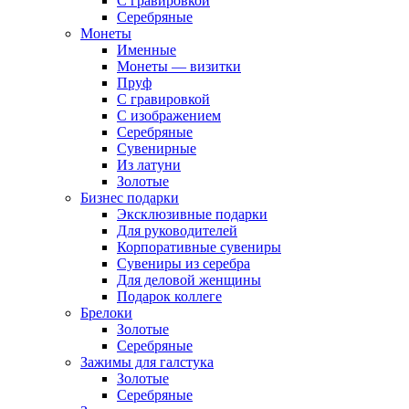
С гравировкой
Серебряные
Монеты
Именные
Монеты — визитки
Пруф
С гравировкой
С изображением
Серебряные
Сувенирные
Из латуни
Золотые
Бизнес подарки
Эксклюзивные подарки
Для руководителей
Корпоративные сувениры
Сувениры из серебра
Для деловой женщины
Подарок коллеге
Брелоки
Золотые
Серебряные
Зажимы для галстука
Золотые
Серебряные