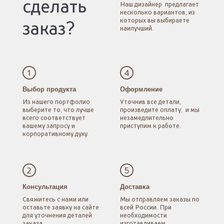
сделать
Наш дизайнер
предлагает
несколько
вариантов, из
которых
вы выбираете
заказ?
наилучший.
1
4
Выбор продукта
Оформление
Из нашего портфолио
Уточнив все детали,
выберите то, что лучше
произведите оплату,
и мы
всего соответствует
незамедлительно
вашему запросу
и
приступим к работе.
корпоративному духу.
2
5
Консультация
Доставка
Свяжитесь с нами
или
Мы отправляем заказы
по
оставьте заявку
на сайте
всей России.
При
для уточнения
деталей
необходимости
заказа.
изготавливаем