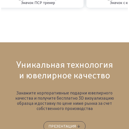
Значок ПСР тренер
Значок с 
Уникальная технология
и ювелирное качество
Закажите корпоративные подарки ювелирного
качества и получите бесплатно 3D визуализацию
образца
и доставку по цене ниже рынка за счет
собственного производства
ПРЕЗЕНТАЦИЯ
↓