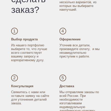
несколько
вариантов, из
которых
вы выбираете
заказ?
наилучший.
1
4
Выбор продукта
Оформление
Из нашего портфолио
Уточнив все детали,
выберите то, что лучше
произведите оплату,
и мы
всего соответствует
незамедлительно
вашему запросу
и
приступим к работе.
корпоративному духу.
2
5
Консультация
Доставка
Свяжитесь с нами
или
Мы отправляем заказы
по
оставьте заявку
на сайте
всей России.
При
для уточнения
деталей
необходимости
заказа.
изготавливаем
индивидуальную
дизайнерскую упаковку.