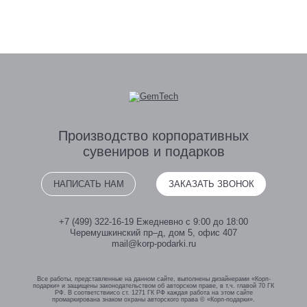
Производство
корпоративных
сувениров
и подарков
НАПИСАТЬ НАМ
ЗАКАЗАТЬ ЗВОНОК
+7 (499) 322-16-19
Ежедневно с 9:00 до 18:00
Черемушкинский пр–д, дом 5, офис 407
mail@korp-podarki.ru
Все работы, представленные на данном сайте, выполнены дизайнерами «Корп-
подарки» и защищены законодательством об авторском праве, в т.ч. главой 70 ГК
РФ. В соответствиисо ст. 1271 ГК РФ каждая работа на этом сайте
промаркирована знаком охраны авторского права © «Корп-подарки».