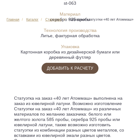
st-063
Материал
серебро 925 пробы
Главная
Каталог
Статуэтки
Наградные статуэтки «40 лет Атоммаш»
Технология производства
Литье, фактурная обработка
Упаковка
Картонная коробка из дизайнерской бумаги или
деревянный футляр
ДОБАВИТЬ К РАСЧЕТУ
Статуэтка на заказ «40 лет Атоммаш» выполнена на
заказ из ювелирной латуни. Возможно изготовление
Статуэтки на заказ «40 лет Атоммаш» из различных
материалов по желанию заказчика: белого или
желтого золота 585 пробы, серебра 925 пробы или
ювелирной латуни, также возможно изготовить
статуэтки из комбинации разных цветов металлов, со
вставками из ювелирной эмали разных цветов.