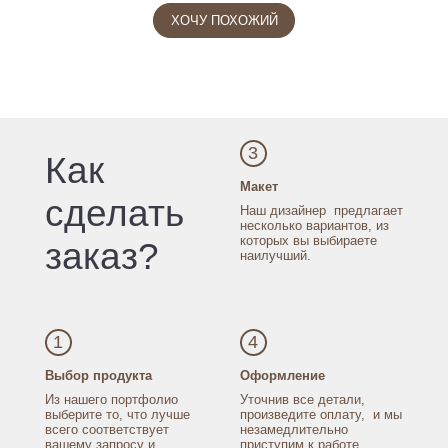
ХОЧУ ПОХОЖИЙ
3
Как
Макет
сделать
Наш дизайнер
предлагает
несколько
вариантов, из
которых
вы выбираете
заказ?
наилучший.
1
4
Выбор продукта
Оформление
Из нашего портфолио
Уточнив все детали,
выберите то, что лучше
произведите оплату,
и мы
всего соответствует
незамедлительно
вашему запросу
и
приступим к работе.