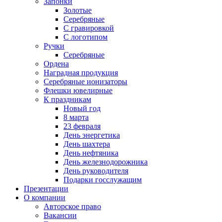
Запонки
Золотые
Серебряные
С гравировкой
С логотипом
Ручки
Серебряные
Ордена
Наградная продукция
Серебряные ионизаторы
Флешки ювелирные
К праздникам
Новый год
8 марта
23 февраля
День энергетика
День шахтера
День нефтяника
День железнодорожника
День руководителя
Подарки госслужащим
Презентации
О компании
Авторское право
Вакансии