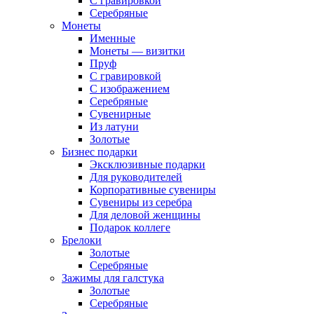
С гравировкой
Серебряные
Монеты
Именные
Монеты — визитки
Пруф
С гравировкой
С изображением
Серебряные
Сувенирные
Из латуни
Золотые
Бизнес подарки
Эксклюзивные подарки
Для руководителей
Корпоративные сувениры
Сувениры из серебра
Для деловой женщины
Подарок коллеге
Брелоки
Золотые
Серебряные
Зажимы для галстука
Золотые
Серебряные