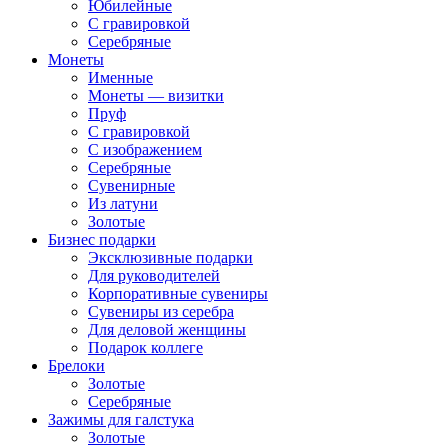
Юбилейные
С гравировкой
Серебряные
Монеты
Именные
Монеты — визитки
Пруф
С гравировкой
С изображением
Серебряные
Сувенирные
Из латуни
Золотые
Бизнес подарки
Эксклюзивные подарки
Для руководителей
Корпоративные сувениры
Сувениры из серебра
Для деловой женщины
Подарок коллеге
Брелоки
Золотые
Серебряные
Зажимы для галстука
Золотые