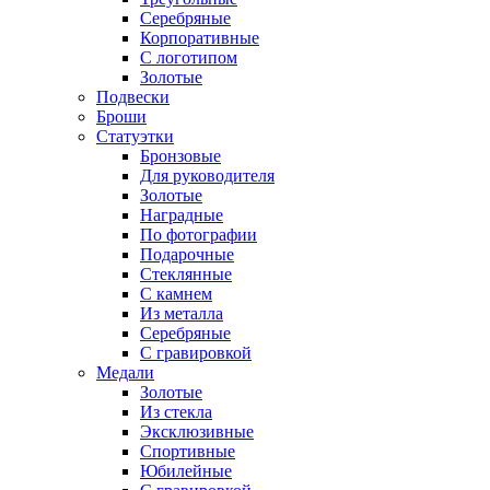
Серебряные
Корпоративные
С логотипом
Золотые
Подвески
Броши
Статуэтки
Бронзовые
Для руководителя
Золотые
Наградные
По фотографии
Подарочные
Стеклянные
С камнем
Из металла
Серебряные
С гравировкой
Медали
Золотые
Из стекла
Эксклюзивные
Спортивные
Юбилейные