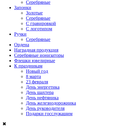
Серебряные
Запонки
Золотые
Серебряные
С гравировкой
С логотипом
Ручки
Серебряные
Ордена
Наградная продукция
Серебряные ионизаторы
Флешки ювелирные
К праздникам
Новый год
8 марта
23 февраля
День энергетика
День шахтера
День нефтяника
День железнодорожника
День руководителя
Подарки госслужащим
✖