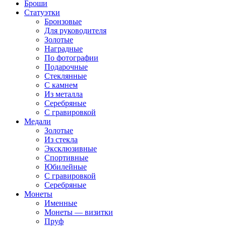
Броши
Статуэтки
Бронзовые
Для руководителя
Золотые
Наградные
По фотографии
Подарочные
Стеклянные
С камнем
Из металла
Серебряные
С гравировкой
Медали
Золотые
Из стекла
Эксклюзивные
Спортивные
Юбилейные
С гравировкой
Серебряные
Монеты
Именные
Монеты — визитки
Пруф