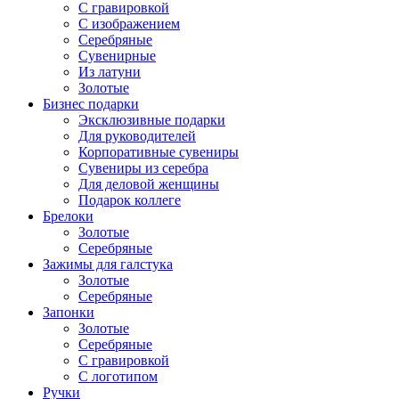
С гравировкой
С изображением
Серебряные
Сувенирные
Из латуни
Золотые
Бизнес подарки
Эксклюзивные подарки
Для руководителей
Корпоративные сувениры
Сувениры из серебра
Для деловой женщины
Подарок коллеге
Брелоки
Золотые
Серебряные
Зажимы для галстука
Золотые
Серебряные
Запонки
Золотые
Серебряные
С гравировкой
С логотипом
Ручки