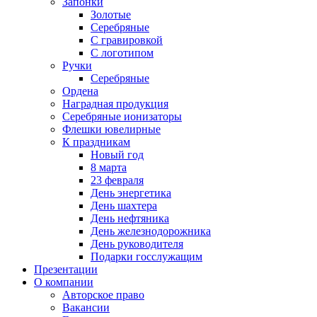
Запонки
Золотые
Серебряные
С гравировкой
С логотипом
Ручки
Серебряные
Ордена
Наградная продукция
Серебряные ионизаторы
Флешки ювелирные
К праздникам
Новый год
8 марта
23 февраля
День энергетика
День шахтера
День нефтяника
День железнодорожника
День руководителя
Подарки госслужащим
Презентации
О компании
Авторское право
Вакансии