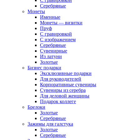
С гравировкой
Серебряные
Монеты
Именные
Монеты — визитки
Пруф
С гравировкой
С изображением
Серебряные
Сувенирные
Из латуни
Золотые
Бизнес подарки
Эксклюзивные подарки
Для руководителей
Корпоративные сувениры
Сувениры из серебра
Для деловой женщины
Подарок коллеге
Брелоки
Золотые
Серебряные
Зажимы для галстука
Золотые
Серебряные