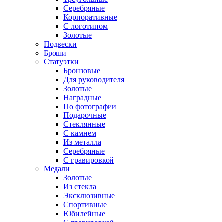
Серебряные
Корпоративные
С логотипом
Золотые
Подвески
Броши
Статуэтки
Бронзовые
Для руководителя
Золотые
Наградные
По фотографии
Подарочные
Стеклянные
С камнем
Из металла
Серебряные
С гравировкой
Медали
Золотые
Из стекла
Эксклюзивные
Спортивные
Юбилейные