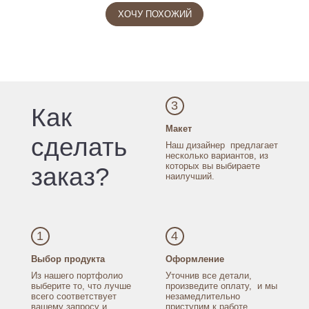
ХОЧУ ПОХОЖИЙ
3
Как
Макет
сделать
Наш дизайнер
предлагает
несколько
вариантов, из
которых
вы выбираете
заказ?
наилучший.
1
4
Выбор продукта
Оформление
Из нашего портфолио
Уточнив все детали,
выберите то, что лучше
произведите оплату,
и мы
всего соответствует
незамедлительно
вашему запросу
и
приступим к работе.