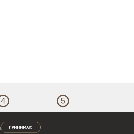
4
5
Оформление
Доставка
и
точнив все детали,
Мы отправляем заказы
ПРИНИМАЮ
роизведите оплату,
по всей России.