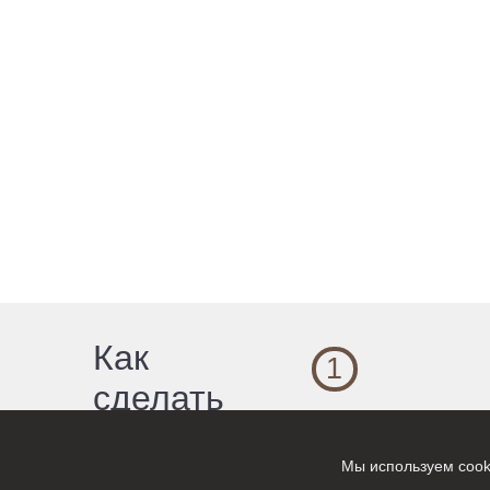
Как
1
сделать
Выбор продукта
заказ?
Мы используем cook
Из нашего портфолио
выберите то, что лучш