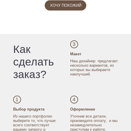
ХОЧУ ПОХОЖИЙ
3
Как
Макет
сделать
Наш дизайнер
предлагает
несколько
вариантов, из
которых
вы выбираете
заказ?
наилучший.
1
4
Выбор продукта
Оформление
Из нашего портфолио
Уточнив все детали,
выберите то, что лучше
произведите оплату,
и мы
всего соответствует
незамедлительно
вашему запросу
и
приступим к работе.