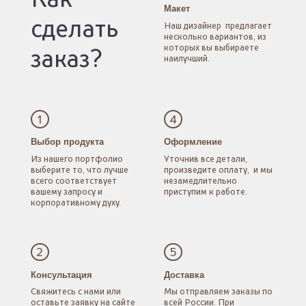
Макет
сделать
Наш дизайнер
предлагает
несколько
вариантов, из
которых
вы выбираете
заказ?
наилучший.
1
4
Выбор продукта
Оформление
Из нашего портфолио
Уточнив все детали,
выберите то, что лучше
произведите оплату,
и мы
всего соответствует
незамедлительно
вашему запросу
и
приступим к работе.
корпоративному духу.
2
5
Консультация
Доставка
Свяжитесь с нами
или
Мы отправляем заказы
по
оставьте заявку
на сайте
всей России.
При