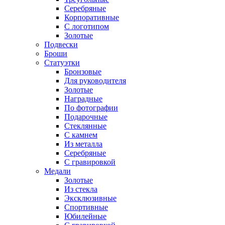
Серебряные
Корпоративные
С логотипом
Золотые
Подвески
Броши
Статуэтки
Бронзовые
Для руководителя
Золотые
Наградные
По фотографии
Подарочные
Стеклянные
С камнем
Из металла
Серебряные
С гравировкой
Медали
Золотые
Из стекла
Эксклюзивные
Спортивные
Юбилейные