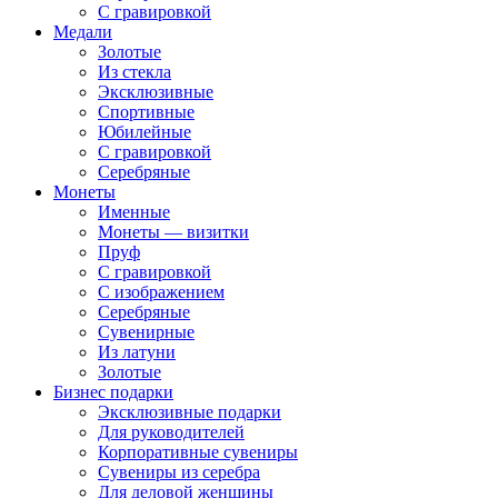
С гравировкой
Медали
Золотые
Из стекла
Эксклюзивные
Спортивные
Юбилейные
С гравировкой
Серебряные
Монеты
Именные
Монеты — визитки
Пруф
С гравировкой
С изображением
Серебряные
Сувенирные
Из латуни
Золотые
Бизнес подарки
Эксклюзивные подарки
Для руководителей
Корпоративные сувениры
Сувениры из серебра
Для деловой женщины