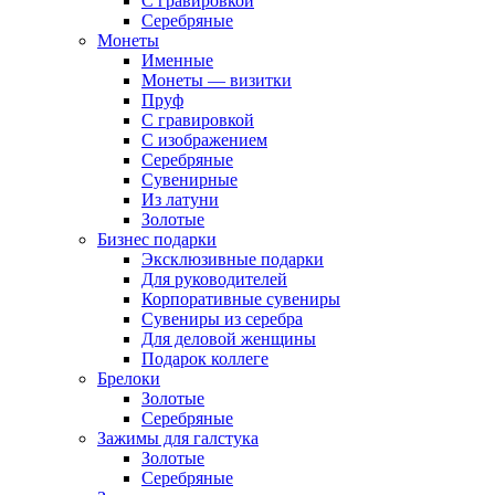
С гравировкой
Серебряные
Монеты
Именные
Монеты — визитки
Пруф
С гравировкой
С изображением
Серебряные
Сувенирные
Из латуни
Золотые
Бизнес подарки
Эксклюзивные подарки
Для руководителей
Корпоративные сувениры
Сувениры из серебра
Для деловой женщины
Подарок коллеге
Брелоки
Золотые
Серебряные
Зажимы для галстука
Золотые
Серебряные