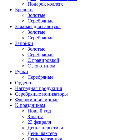
Подарок коллеге
Брелоки
Золотые
Серебряные
Зажимы для галстука
Золотые
Серебряные
Запонки
Золотые
Серебряные
С гравировкой
С логотипом
Ручки
Серебряные
Ордена
Наградная продукция
Серебряные ионизаторы
Флешки ювелирные
К праздникам
Новый год
8 марта
23 февраля
День энергетика
День шахтера
День нефтяника