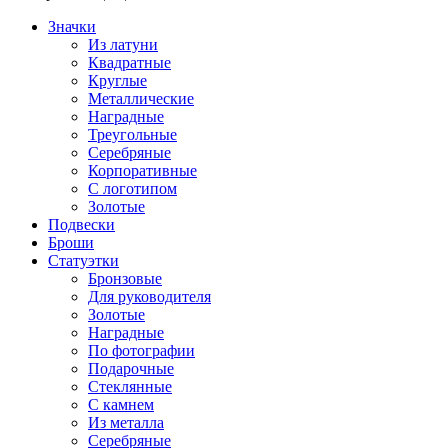
Значки
Из латуни
Квадратные
Круглые
Металлические
Наградные
Треугольные
Серебряные
Корпоративные
С логотипом
Золотые
Подвески
Броши
Статуэтки
Бронзовые
Для руководителя
Золотые
Наградные
По фотографии
Подарочные
Стеклянные
С камнем
Из металла
Серебряные