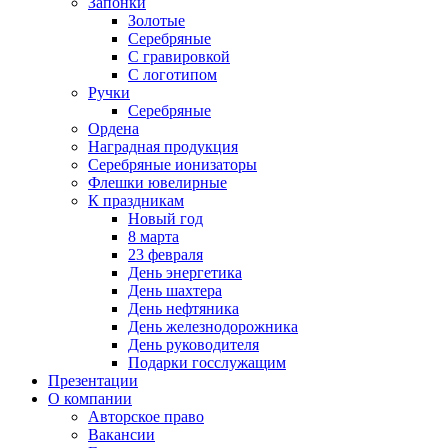
Запонки
Золотые
Серебряные
С гравировкой
С логотипом
Ручки
Серебряные
Ордена
Наградная продукция
Серебряные ионизаторы
Флешки ювелирные
К праздникам
Новый год
8 марта
23 февраля
День энергетика
День шахтера
День нефтяника
День железнодорожника
День руководителя
Подарки госслужащим
Презентации
О компании
Авторское право
Вакансии