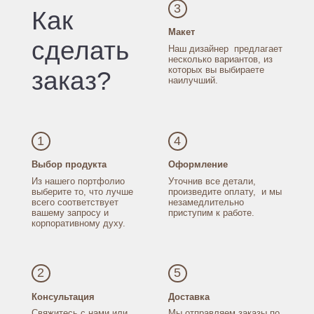
3
Как
Макет
сделать
Наш дизайнер
предлагает
несколько
вариантов, из
которых
вы выбираете
заказ?
наилучший.
1
4
Выбор продукта
Оформление
Из нашего портфолио
Уточнив все детали,
выберите то, что лучше
произведите оплату,
и мы
всего соответствует
незамедлительно
вашему запросу
и
приступим к работе.
корпоративному духу.
2
5
Консультация
Доставка
Свяжитесь с нами
или
Мы отправляем заказы
по