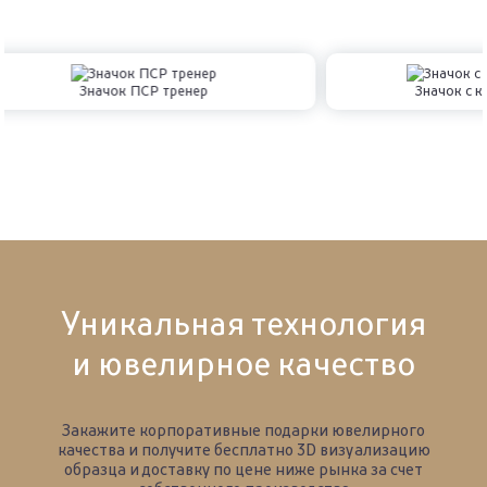
Значок ПСР тренер
Значок с 
Уникальная технология
и ювелирное качество
Закажите корпоративные подарки ювелирного
качества и получите бесплатно 3D визуализацию
образца
и доставку по цене ниже рынка за счет