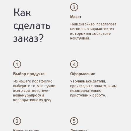
3
Как
Макет
сделать
Наш дизайнер
предлагает
несколько
вариантов, из
которых
вы выбираете
заказ?
наилучший.
1
4
Выбор продукта
Оформление
Из нашего портфолио
Уточнив все детали,
выберите то, что лучше
произведите оплату,
и мы
всего соответствует
незамедлительно
вашему запросу
и
приступим к работе.
корпоративному духу.
2
5
Консультация
Доставка