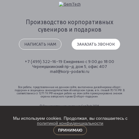
Производство
корпоративных
сувениров
и подарков
НАПИСАТЬ НАМ
ЗАКАЗАТЬ ЗВОНОК
+7 (499) 322-16-19
Ежедневно с 9:00 до 18:00
Черемушкинский пр–д, дом 5, офис 407
mail@korp-podarki.ru
Все работы, представленные на данном сайте, выполнены дизайнерами «Корп-
подарки» и защищены законодательством об авторском праве, в т.ч. главой 70 ГК РФ. В
соответствиисо ст. 1271 ГК РФ каждая работа на этом сайте промаркирована знаком
охраны авторского права © «Корп-подарки».
© Производственная компания GemTech 2026.
Все права защищены.
Мы используем cookies. Продолжая, вы соглашаетесь с
политикой конфиденциальности
ПРИНИМАЮ