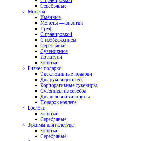
С гравировкой
Серебряные
Монеты
Именные
Монеты — визитки
Пруф
С гравировкой
С изображением
Серебряные
Сувенирные
Из латуни
Золотые
Бизнес подарки
Эксклюзивные подарки
Для руководителей
Корпоративные сувениры
Сувениры из серебра
Для деловой женщины
Подарок коллеге
Брелоки
Золотые
Серебряные
Зажимы для галстука
Золотые
Серебряные