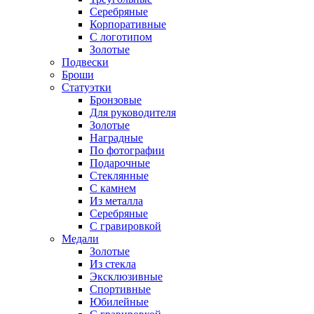
Серебряные
Корпоративные
С логотипом
Золотые
Подвески
Броши
Статуэтки
Бронзовые
Для руководителя
Золотые
Наградные
По фотографии
Подарочные
Стеклянные
С камнем
Из металла
Серебряные
С гравировкой
Медали
Золотые
Из стекла
Эксклюзивные
Спортивные
Юбилейные