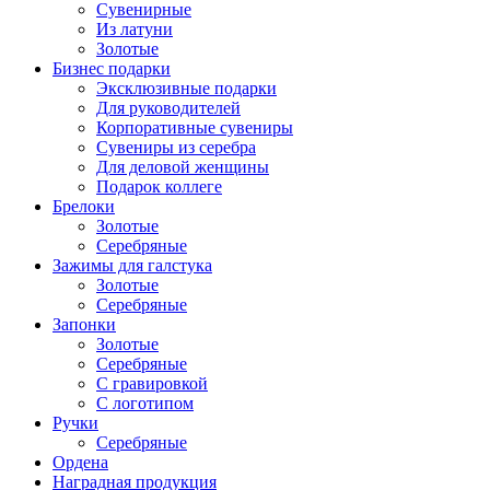
Сувенирные
Из латуни
Золотые
Бизнес подарки
Эксклюзивные подарки
Для руководителей
Корпоративные сувениры
Сувениры из серебра
Для деловой женщины
Подарок коллеге
Брелоки
Золотые
Серебряные
Зажимы для галстука
Золотые
Серебряные
Запонки
Золотые
Серебряные
С гравировкой
С логотипом
Ручки
Серебряные
Ордена
Наградная продукция