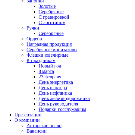
Запонки
Золотые
Серебряные
С гравировкой
С логотипом
Ручки
Серебряные
Ордена
Наградная продукция
Серебряные ионизаторы
Флешки ювелирные
К праздникам
Новый год
8 марта
23 февраля
День энергетика
День шахтера
День нефтяника
День железнодорожника
День руководителя
Подарки госслужащим
Презентации
О компании
Авторское право
Вакансии