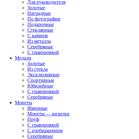
Для руководителя
Золотые
Наградные
По фотографии
Подарочные
Стеклянные
С камнем
Из металла
Серебряные
С гравировкой
Медали
Золотые
Из стекла
Эксклюзивные
Спортивные
Юбилейные
С гравировкой
Серебряные
Монеты
Именные
Монеты — визитки
Пруф
С гравировкой
С изображением
Серебряные