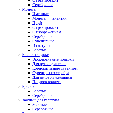
С гравировкой
Серебряные
Монеты
Именные
Монеты — визитки
Пруф
С гравировкой
С изображением
Серебряные
Сувенирные
Из латуни
Золотые
Бизнес подарки
Эксклюзивные подарки
Для руководителей
Корпоративные сувениры
Сувениры из серебра
Для деловой женщины
Подарок коллеге
Брелоки
Золотые
Серебряные
Зажимы для галстука
Золотые
Серебряные