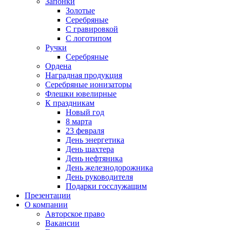
Запонки
Золотые
Серебряные
С гравировкой
С логотипом
Ручки
Серебряные
Ордена
Наградная продукция
Серебряные ионизаторы
Флешки ювелирные
К праздникам
Новый год
8 марта
23 февраля
День энергетика
День шахтера
День нефтяника
День железнодорожника
День руководителя
Подарки госслужащим
Презентации
О компании
Авторское право
Вакансии