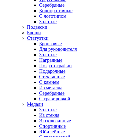
Серебряные
Корпоративные
С логотипом
Золотые
Подвески
Броши
Статуэтки
Бронзовые
Для руководителя
Золотые
Наградные
По фотографии
Подарочные
Стеклянные
С камнем
Из металла
Серебряные
С гравировкой
Медали
Золотые
Из стекла
Эксклюзивные
Спортивные
Юбилейные