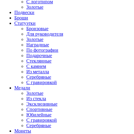
С логотипом
Золотые
Подвески
Броши
Статуэтки
Бронзовые
Для руководителя
Золотые
Наградные
По фотографии
Подарочные
Стеклянные
С камнем
Из металла
Серебряные
С гравировкой
Медали
Золотые
Из стекла
Эксклюзивные
Спортивные
Юбилейные
С гравировкой
Серебряные
Монеты