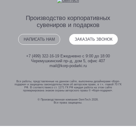
Производство
корпоративных
сувениров
и подарков
НАПИСАТЬ НАМ
ЗАКАЗАТЬ ЗВОНОК
+7 (499) 322-16-19
Ежедневно с 9:00 до 18:00
Черемушкинский пр–д, дом 5, офис 407
mail@korp-podarki.ru
Все работы, представленные на данном сайте, выполнены дизайнерами «Корп-
подарки» и защищены законодательством об авторском праве, в т.ч. главой 70 ГК
РФ. В соответствиисо ст. 1271 ГК РФ каждая работа на этом сайте
промаркирована знаком охраны авторского права © «Корп-подарки».
© Производственная компания GemTech 2026.
Все права защищены.